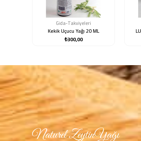
Gida-Takviyeleri
Kekik Uçucu Yağı 20 ML
LU
₺300,00
Fiyat
Naturel ZeytinYağı