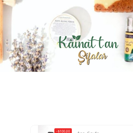
-₺100,00