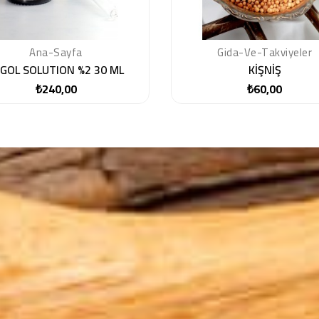
Ana-Sayfa
Gida-Ve-Takviyeler
GOL SOLUTION %2 30 ML
KİŞNİŞ
₺240,00
₺60,00
Fiyat
Fiyat