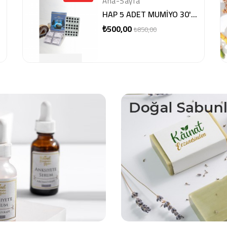
Ana-Sayfa
HAP 5 ADET MUMİYO 30'LU TABLET
₺500,00
Normal
Fiyat
₺850,00
fiyat