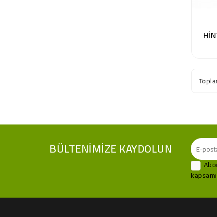
HİN
Topla
BÜLTENIMIZE KAYDOLUN
Abon
kapsamın