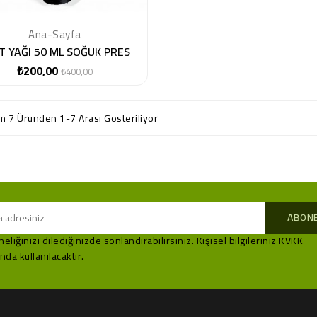
Ana-Sayfa
T YAĞI 50 ML SOĞUK PRES
₺200,00
Normal
Fiyat
₺400,00
fiyat
m 7 Üründen 1-7 Arası Gösteriliyor
eliğinizi dilediğinizde sonlandırabilirsiniz. Kişisel bilgileriniz KVKK
da kullanılacaktır.