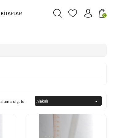
KITAPLAR
0
Alakalı
ralama ölçütü:
