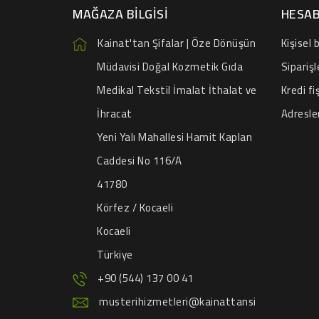
MAĞAZA BILGISI
HESAB
Kainat'tan Şifalar | Öze Dönüşün
Kişisel b
Müdavisi Doğal Kozmetik Gıda
Siparişl
Medikal Tekstil İmalat İthalat ve
Kredi fiş
İhracat
Adresle
Yeni Yalı Mahallesi Hamit Kaplan
Caddesi No 116/A
41780
Körfez / Kocaeli
Kocaeli
Türkiye
+90 (544) 137 00 41
musterihizmetleri@kainattansi