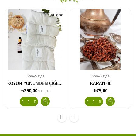
-₺100,00
Ana-Sayfa
Ana-Sayfa
KOYUN YÜNÜNDEN ÇİĞER YASTIĞI (YIKANMAMIŞ)
KARANFİL
₺250,00
₺75,00
Normal
Fiyat
Fiyat
₺350,00
fiyat