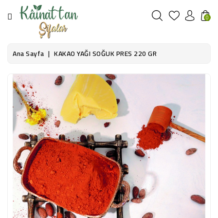
KATEGORI
0
AROMATERAPI
Ana Sayfa
KAKAO YAĞI SOĞUK PRES 220 GR
KIŞISEL
BAKIM
GIDA
VE
TAKVIYELER
AKTARIYE
KITAPLAR
TÜTSÜLER